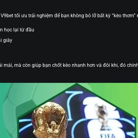
 V9bet tối ưu trải nghiệm để bạn không bỏ lỡ bất kỳ “kèo thơm” 
n học lại từ đầu
i giây
i mái, mà còn giúp bạn chốt kèo nhanh hơn và đôi khi, đó chính