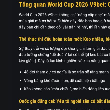
Tổng quan World Cup 2026 V9bet: C
World Cup 2026 V9bet không chỉ “nâng cấp nhẹ” mà l
mùa giải mà
c
ơ hội xuất hiện dày đặc hơn bao giờ h
đây bạn chỉ cần theo dõi vài trận “đinh”, thì lần nà
Thể thức thi đấu hoàn toàn mới: Kèo nhiều, b
Sự thay đổi về số lượng đội không chỉ làm giải đấu
đấu tưởng chừng “dễ đoán” lại có thể lật kèo bất cứ
kèo giá trị. Đây là lúc kinh nghiệm và khả năng quan 
48 đội tham dự có nghĩa là số trận sẽ tăng mạnh
Vòng bảng khó đoán hơn, dễ xuất hiện bất ngờ
Kèo không còn “một chiều”, mà biến động liên tụ
Quốc gia đăng cai: Yếu tố ngoài sân cỏ bắt đầ