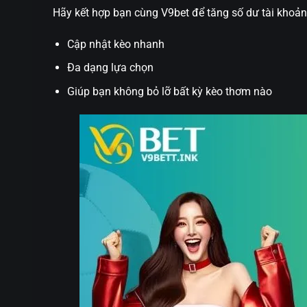
Hãy kết hợp bạn cùng V9bet để tăng số dư tài khoản 
Cập nhật kèo nhanh
Đa dạng lựa chọn
Giúp bạn không bỏ lỡ bất kỳ kèo thơm nào