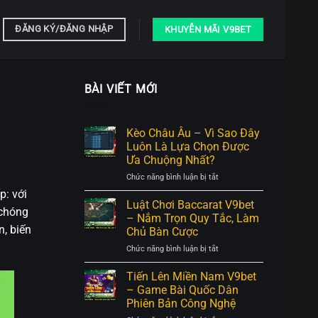
ĐĂNG KÝ/ĐĂNG NHẬP
KHUYỄN MÃI V9BET
BÀI VIẾT MỚI
Kèo Châu Âu – Vì Sao Đây
Luôn Là Lựa Chọn Được
Ưa Chuộng Nhất?
ở
Chức năng bình luận bị tắt
Kèo
p: với
Châu
Luật Chơi Baccarat V9bet
 chóng
Âu
– Nắm Trọn Quy Tắc, Làm
–
n, biến
Chủ Bàn Cược
Vì
ở
Chức năng bình luận bị tắt
Sao
Luật
Đây
Chơi
Luôn
Tiến Lên Miền Nam V9bet
Baccarat
Là
– Game Bài Quốc Dân
V9bet
Lựa
Phiên Bản Công Nghệ
–
Chọn