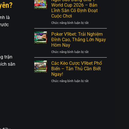
Mạnh
yên?
Dân
World Cup 2026 – Bản
Nhất
Gian
Lĩnh Sân Cỏ Định Đoạt
World
Đậm
Cuộc Chơi
nh là
Cup
Chất
V9bet
Việt
ở
Chức năng bình luận bị tắt
trước
–
Ngôi
Ứng
Sao
Poker V9bet: Trải Nghiệm
Viên
Đáng
Đỉnh Cao, Thắng Lớn Ngay
Vô
Chú
Hôm Nay
Địch
Ý
Lộ
ở
Chức năng bình luận bị tắt
World
g trận
Diện
Poker
Cup
V9bet:
2026
Các Kèo Cược V9bet Phổ
hích săn
Trải
–
Biến – Tân Thủ Cần Biết
Nghiệm
Bản
Ngay!
Đỉnh
Lĩnh
ở
Chức năng bình luận bị tắt
Cao,
Sân
Các
Thắng
Cỏ
Kèo
Lớn
Định
Cược
Ngay
Đoạt
V9bet
Hôm
Cuộc
Phổ
Nay
Chơi
Biến
–
Tân
Thủ