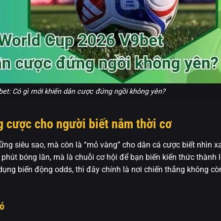
et: Có gì mới khiến dân cược đứng ngồi không yên?
 cược cho người biết nắm thời cơ
ng siêu sao, mà còn là “mỏ vàng” cho dân cá cược biết nhìn xa
phút bóng lăn, mà là chuỗi cơ hội để bạn biến kiến thức thành l
dụng biến động odds, thì đây chính là nơi chiến thắng không cò
có