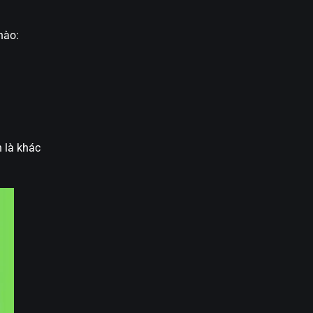
nào:
 là khác