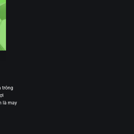
 trông
ợi
n là may