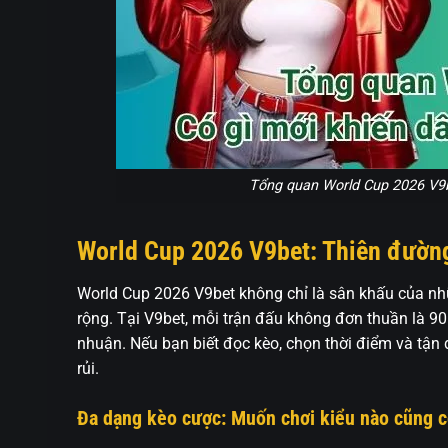
Tổng quan World Cup 2026 V9b
World Cup 2026 V9bet: Thiên đường
World Cup 2026 V9bet không chỉ là sân khấu của nhữ
rộng. Tại V9bet, mỗi trận đấu không đơn thuần là 90 
nhuận. Nếu bạn biết đọc kèo, chọn thời điểm và tận 
rủi.
Đa dạng kèo cược: Muốn chơi kiểu nào cũng 