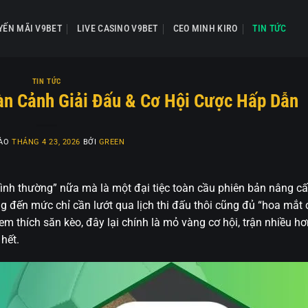
YẾN MÃI V9BET
LIVE CASINO V9BET
CEO MINH KIRO
TIN TỨC
TIN TỨC
àn Cảnh Giải Đấu & Cơ Hội Cược Hấp Dẫn
VÀO
THÁNG 4 23, 2026
BỞI
GREEN
nh thường” nữa mà là một đại tiệc toàn cầu phiên bản nâng cấ
hủng đến mức chỉ cần lướt qua lịch thi đấu thôi cũng đủ “hoa mắt
 thích săn kèo, đây lại chính là mỏ vàng cơ hội, trận nhiều hơ
 hết.