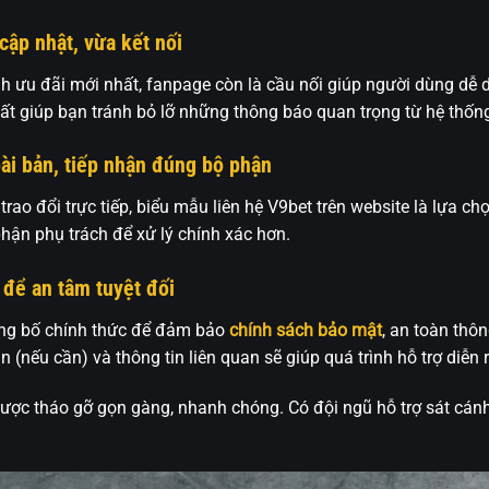
cập nhật, vừa kết nối
rình ưu đãi mới nhất, fanpage còn là cầu nối giúp người dùng dễ
ất giúp bạn tránh bỏ lỡ những thông báo quan trọng từ hệ thốn
bài bản, tiếp nhận đúng bộ phận
rao đổi trực tiếp, biểu mẫu liên hệ V9bet trên website là lựa ch
phận phụ trách để xử lý chính xác hơn.
để an tâm tuyệt đối
công bố chính thức để đảm bảo
chính sách bảo mật
, an toàn thô
 (nếu cần) và thông tin liên quan sẽ giúp quá trình hỗ trợ diễn
ợc tháo gỡ gọn gàng, nhanh chóng. Có đội ngũ hỗ trợ sát cánh