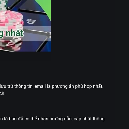
lưu trữ thông tin, email là phương án phù hợp nhất.
ch.
in là bạn đã có thể nhận hướng dẫn, cập nhật thông