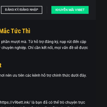
ĐĂNG KÝ/ĐĂNG NHẬP
KHUYỄN MÃI V9BET
 Mắc Tức Thì
 phần mượt mà. Từ hỗ trợ đăng ký, nạp rút đến cập
 chuyên nghiệp. Chỉ cần kết nối, mọi vấn đề sẽ được
t
ơi nên ưu tiên các kênh hỗ trợ chính thức dưới đây.
https://v9bett.ink/
là bạn đã có thể trò chuyện trực