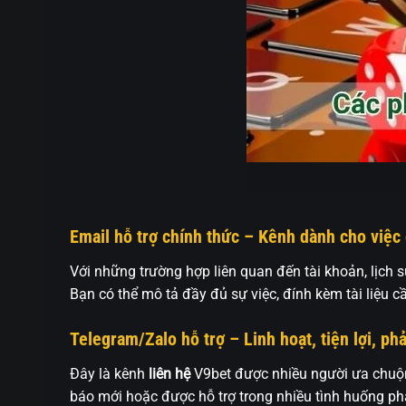
Email hỗ trợ chính thức – Kênh dành cho việc 
Với những trường hợp liên quan đến tài khoản, lịch s
Bạn có thể mô tả đầy đủ sự việc, đính kèm tài liệu c
Telegram/Zalo hỗ trợ – Linh hoạt, tiện lợi, ph
Đây là kênh
liên hệ
V9bet được nhiều người ưa chuộng
báo mới hoặc được hỗ trợ trong nhiều tình huống ph