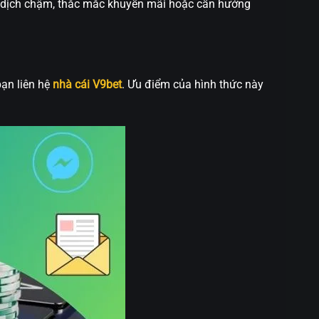
iao dịch chậm, thắc mắc khuyến mãi hoặc cần hướng
bạn liên hệ
nhà cái V9bet
. Ưu điểm của hình thức này