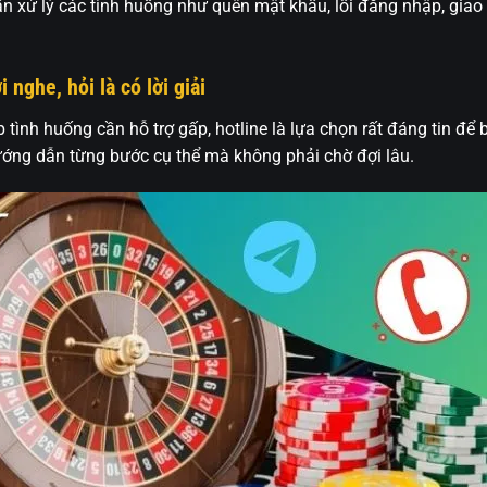
 cần xử lý các tình huống như quên mật khẩu, lỗi đăng nhập, g
nghe, hỏi là có lời giải
p tình huống cần hỗ trợ gấp, hotline là lựa chọn rất đáng tin để 
 hướng dẫn từng bước cụ thể mà không phải chờ đợi lâu.