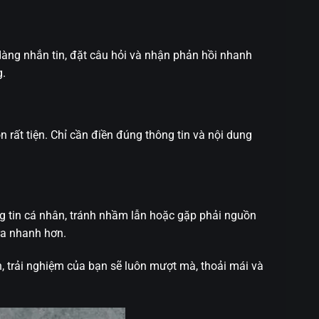
 dàng nhắn tin, đặt câu hỏi và nhận phản hồi nhanh
g.
ọn rất tiện. Chỉ cần điền đúng thông tin và nội dung
ng tin cá nhân, tránh nhầm lẫn hoặc gặp phải nguồn
 ra nhanh hơn.
, trải nghiệm của bạn sẽ luôn mượt mà, thoải mái và