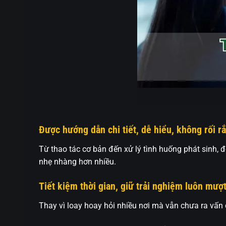
Được hướng dẫn chi tiết, dễ hiểu, không rối r
Từ thao tác cơ bản đến xử lý tình huống phát sinh, độ
nhẹ nhàng hơn nhiều.
Tiết kiệm thời gian, giữ trải nghiệm luôn mượ
Thay vì loay hoay hỏi nhiều nơi mà vẫn chưa ra vấn 