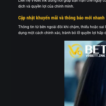
Liên hệ V9bet ink đúng nơi giúp bạn hạn chế nguy cơ
dịch và quyền lợi của chính mình.
Cập nhật khuyến mãi và thông báo mới nhanh 
Thông tin từ bên ngoài đôi khi chậm, thiếu hoặc sai 
dụng một cách chính xác, tránh bỏ lỡ quyền lợi hấp 