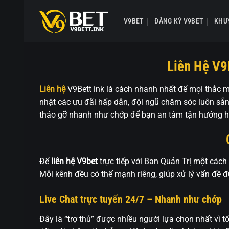
Bỏ
qua
V9BET
ĐĂNG KÝ V9BET
KHU
nội
dung
Liên Hệ V9
Liên hệ
V9Bett ink là cách nhanh nhất để mọi thắc m
nhật các ưu đãi hấp dẫn, đội ngũ chăm sóc luôn sẵn 
tháo gỡ nhanh như chớp để bạn an tâm tận hưởng hàn
Để
liên hệ V9bet
trực tiếp với Ban Quản Trị một cách
Mỗi kênh đều có thế mạnh riêng, giúp xử lý vấn đề đú
Live Chat trực tuyến 24/7 – Nhanh như chớp
Đây là “trợ thủ” được nhiều người lựa chọn nhất vì t