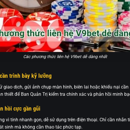
Các phương thức liên hệ V9bet dễ dàng nhất
cần trình bày kỹ lưỡng
ử giao dịch, gửi ảnh chụp màn hình, biên lai hoặc khiếu nại cần 
ần thiết để Ban Quản Trị kiểm tra chính xác và phản hồi minh bạ
ản hồi cực gần gũi
 vì tính nhanh gọn, dễ sử dụng trên điện thoại. Chỉ cần nhắn t
át sinh mà không cần thao tác phức tạp.