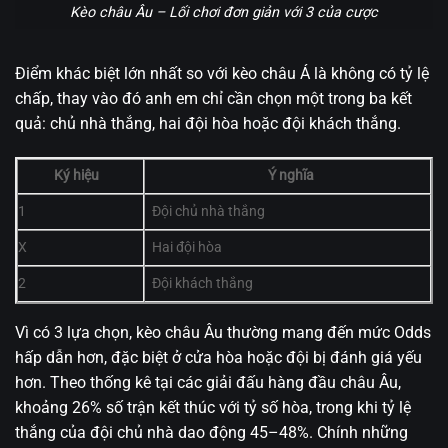
Kèo châu Âu – Lối chơi đơn giản với 3 của cược
Điểm khác biệt lớn nhất so với kèo châu Á là không có tỷ lệ
chấp, thay vào đó anh em chỉ cần chọn một trong ba kết
quả: chủ nhà thắng, hai đội hòa hoặc đội khách thắng.
Ký hiệu
Ý nghĩa
1
Đội chủ nhà thắng
X
Hai đội hòa
2
Đội khách thắng
Vì có 3 lựa chọn, kèo châu Âu thường mang đến mức Odds
hấp dẫn hơn, đặc biệt ở cửa hòa hoặc đội bị đánh giá yếu
hơn. Theo thống kê tại các giải đấu hàng đầu châu Âu,
khoảng 26% số trận kết thúc với tỷ số hòa, trong khi tỷ lệ
thắng của đội chủ nhà dao động 45–48%. Chính những