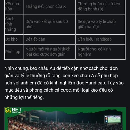
Kết quả
Thường hoàn tiền ở kèo
Thắng nếu chọn cửa X
hòa
đồng banh (0)
Cách
Dựa vào kết quả sau 90
Sẽ dựa vào tỷ lệ chấp
tính
phút
giữa hai đội
thắng
Độ khó
Dễ tiếp cận
Cần hiểu Handicap
Người mới và người thích
Người chơi có kinh
Phù hợp
loại kèo cược đơn giản
nghiệm
Nhìn chung, kèo châu Âu dễ tiếp cận nhờ cách chơi đơn
giản và tỷ lệ thưởng rõ ràng, còn kèo châu Á sẽ phù hợp
hơn với anh em đã có kinh nghiệm đọc Handicap. Tùy vào
mục tiêu và phong cách cá cược, mỗi loại kèo đều có
những lợi thế riêng.