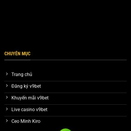
CHUYÊN MỤC
Trang chủ
Đăng ký v9bet
Khuyến mãi v9bet
Live casino v9bet
Ceo Minh Kiro