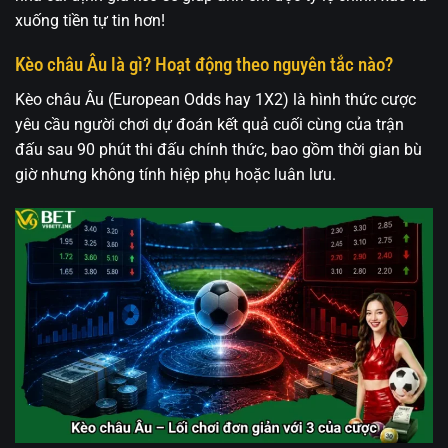
xuống tiền tự tin hơn!
Kèo châu Âu là gì? Hoạt động theo nguyên tắc nào?
Kèo châu Âu (European Odds hay 1X2) là hình thức cược
yêu cầu người chơi dự đoán kết quả cuối cùng của trận
đấu sau 90 phút thi đấu chính thức, bao gồm thời gian bù
giờ nhưng không tính hiệp phụ hoặc luân lưu.