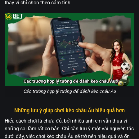
thay vì chỉ chọn theo cảm tính.
Các trường hợp lý tưởng để đánh kèo châu Âu
Những lưu ý giúp chơi kèo châu Âu hiệu quả hơn
Hiểu cách chơi là chưa đủ, bởi nhiều anh em vẫn thua vì
những sai lầm rất cơ bản. Chỉ cần lưu ý một vài nguyên tắc
dưới đây, việc chơi kèo châu Âu sẽ trở nên hiệu quả và ổn