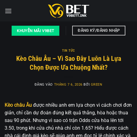
Bỏ
qua
nội
dung
ĐĂNG KÝ/ĐĂNG NHẬP
KHUYỄN MÃI V9BET
TIN TỨC
Kèo Châu Âu – Vì Sao Đây Luôn Là Lựa
Chọn Được Ưa Chuộng Nhất?
ĐĂNG VÀO
THÁNG 7 6, 2026
BỞI
GREEN
Kèo châu Âu
được nhiều anh em lựa chọn vì cách chơi đơn
giản, chỉ cần dự đoán đúng kết quả thắng, hòa hoặc thua
sau 90 phút. Nhưng vì sao có trận Odds cửa hòa lên tới
3.50, trong khi cửa chủ nhà chỉ còn 1.65? Hiểu được cách
nhà cái định giá kèo sẽ giúp anh em đọc tỷ lệ chính xác và