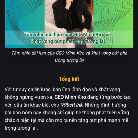
Tầm nhìn dài hạn của CEO Minh Kiro và khát vọng bứt phá
trong tương lai
Tổng kết
Với tư duy chiến lược, bản lĩnh lãnh đạo và khát vọng
không ngừng vươn xa,
CEO Minh Kiro
đang từng bước tạo
nên dấu ấn khác biệt cho
V9bett ink
. Những định hướng
bài bản hôm nay không chỉ giúp hệ thống phát triển vững
chắc ở hiện tại mà còn mở ra nền tảng bứt phá mạnh mẽ
trong tương lai.