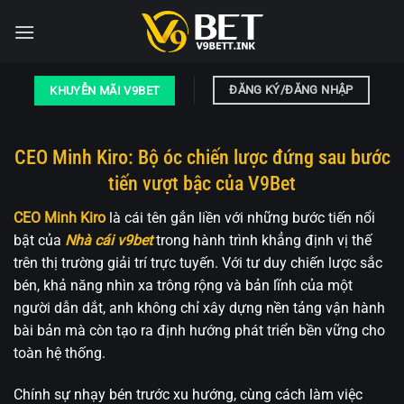
Bỏ
qua
nội
dung
ĐĂNG KÝ/ĐĂNG NHẬP
KHUYỄN MÃI V9BET
CEO Minh Kiro: Bộ óc chiến lược đứng sau bước
tiến vượt bậc của V9Bet
CEO Minh Kiro
là cái tên gắn liền với những bước tiến nổi
bật của
Nhà cái v9bet
trong hành trình khẳng định vị thế
trên thị trường giải trí trực tuyến. Với tư duy chiến lược sắc
bén, khả năng nhìn xa trông rộng và bản lĩnh của một
người dẫn dắt, anh không chỉ xây dựng nền tảng vận hành
bài bản mà còn tạo ra định hướng phát triển bền vững cho
toàn hệ thống.
Chính sự nhạy bén trước xu hướng, cùng cách làm việc