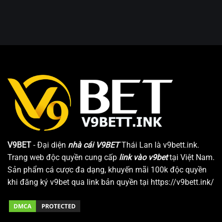
V9BET
- Đại diện
nhà cái V9BET
Thái Lan là v9bett.ink.
Trang web độc quyền cung cấp
link vào v9bet
tại Việt Nam.
Sản phẩm cá cược đa dạng, khuyến mãi 100k độc quyền
khi đăng ký v9bet qua link bản quyền tại https://v9bett.ink/