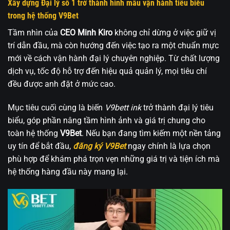
Xây dựng Đại lý số 1 trở thành hình mẫu vận hành tiêu biểu
trong hệ thống V9Bet
Tầm nhìn của
CEO Minh Kiro
không chỉ dừng ở việc giữ vị
trí dẫn đầu, mà còn hướng đến việc tạo ra một chuẩn mực
mới về cách vận hành đại lý chuyên nghiệp. Từ chất lượng
dịch vụ, tốc độ hỗ trợ đến hiệu quả quản lý, mọi tiêu chí
đều được anh đặt ở mức cao.
Mục tiêu cuối cùng là biến
V9bett ink
trở thành đại lý tiêu
biểu, góp phần nâng tầm hình ảnh và giá trị chung cho
toàn hệ thống
V9Bet
. Nếu bạn đang tìm kiếm một nền tảng
uy tín để bắt đầu,
đăng ký V9Bet
ngay chính là lựa chọn
phù hợp để khám phá trọn vẹn những giá trị và tiện ích mà
hệ thống hàng đầu này mang lại.