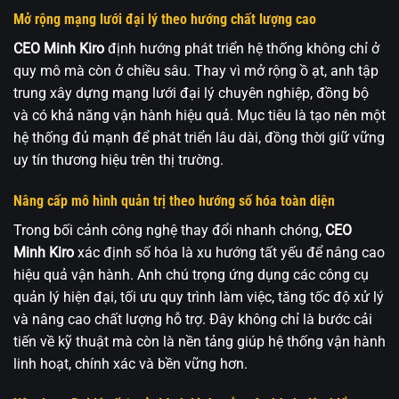
Mở rộng mạng lưới đại lý theo hướng chất lượng cao
CEO Minh Kiro
định hướng phát triển hệ thống không chỉ ở
quy mô mà còn ở chiều sâu. Thay vì mở rộng ồ ạt, anh tập
trung xây dựng mạng lưới đại lý chuyên nghiệp, đồng bộ
và có khả năng vận hành hiệu quả. Mục tiêu là tạo nên một
hệ thống đủ mạnh để phát triển lâu dài, đồng thời giữ vững
uy tín thương hiệu trên thị trường.
Nâng cấp mô hình quản trị theo hướng số hóa toàn diện
Trong bối cảnh công nghệ thay đổi nhanh chóng,
CEO
Minh Kiro
xác định số hóa là xu hướng tất yếu để nâng cao
hiệu quả vận hành. Anh chú trọng ứng dụng các công cụ
quản lý hiện đại, tối ưu quy trình làm việc, tăng tốc độ xử lý
và nâng cao chất lượng hỗ trợ. Đây không chỉ là bước cải
tiến về kỹ thuật mà còn là nền tảng giúp hệ thống vận hành
linh hoạt, chính xác và bền vững hơn.