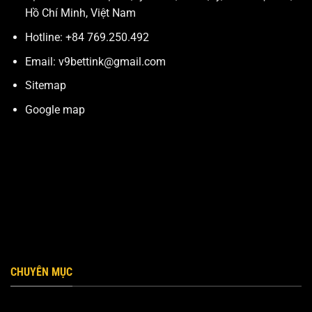
Hồ Chí Minh, Việt Nam
Hotline: +84 769.250.492
Email:
v9bettink@gmail.com
Sitemap
Google map
CHUYÊN MỤC