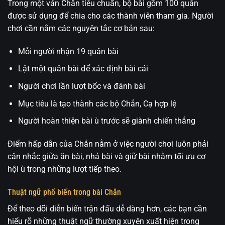
Trong một ván Chắn tiêu chuẩn, bộ bài gồm 100 quân
được sử dụng để chia cho các thành viên tham gia. Người
chơi cần nắm các nguyên tắc cơ bản sau:
Mỗi người nhận 19 quân bài
Lật một quân bài để xác định bài cái
Người chơi lần lượt bốc và đánh bài
Mục tiêu là tạo thành các bộ Chắn, Cạ hợp lệ
Người hoàn thiện bài ù trước sẽ giành chiến thắng
Điểm hấp dẫn của Chắn nằm ở việc người chơi luôn phải
cân nhắc giữa ăn bài, nhả bài và giữ bài nhằm tối ưu cơ
hội ù trong những lượt tiếp theo.
Thuật ngữ phổ biến trong bài Chắn
Để theo dõi diễn biến trận đấu dễ dàng hơn, các bạn cần
hiểu rõ những thuật ngữ thường xuyên xuất hiện trong