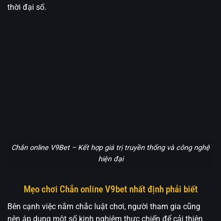
thời đại số.
Chắn online V9Bet – Kết hợp giá trị truyền thống và công nghệ
hiện đại
Mẹo chơi Chắn online V9bet nhất định phải biết
Bên cạnh việc nắm chắc luật chơi, người tham gia cũng
nên áp dụng một số kinh nghiệm thực chiến để cải thiện