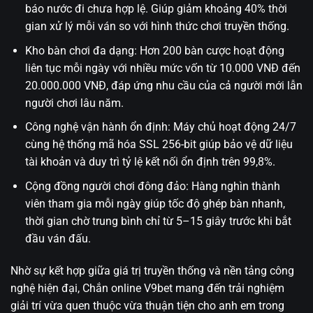
báo nước đi chưa hợp lệ. Giúp giảm khoảng 40% thời
gian xử lý mỗi ván so với hình thức chơi truyền thống.
Kho bàn chơi đa dạng: Hơn 200 bàn cược hoạt động
liên tục mỗi ngày với nhiều mức vốn từ 10.000 VNĐ đến
20.000.000 VNĐ, đáp ứng nhu cầu của cả người mới lẫn
người chơi lâu năm.
Công nghệ vận hành ổn định: Máy chủ hoạt động 24/7
cùng hệ thống mã hóa SSL 256-bit giúp bảo vệ dữ liệu
tài khoản và duy trì tỷ lệ kết nối ổn định trên 99,8%.
Cộng đồng người chơi đông đảo: Hàng nghìn thành
viên tham gia mỗi ngày giúp tốc độ ghép bàn nhanh,
thời gian chờ trung bình chỉ từ 5–15 giây trước khi bắt
đầu ván đấu.
Nhờ sự kết hợp giữa giá trị truyền thống và nền tảng công
nghệ hiện đại, Chắn online V9bet mang đến trải nghiệm
giải trí vừa quen thuộc vừa thuận tiện cho anh em trong