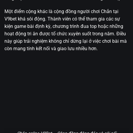
Một điểm cộng khác là cộng đồng người chơi Chắn tại
V9bet khá sôi động. Thành viên có thể tham gia các sự
kiện game bài định kỳ, chương trình đua top hoặc những
hoạt động tri ân được tổ chức xuyên suốt trong năm. Điều
này giúp trải nghiệm không chỉ dừng lại ở việc chơi bài mà
còn mang tính kết nối và giao lưu nhiều hơn.