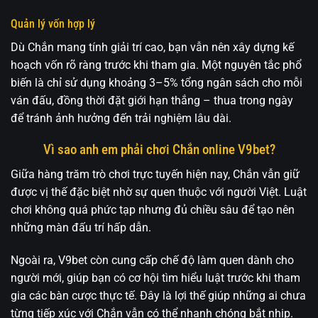
Quản lý vốn hợp lý
Dù Chắn mang tính giải trí cao, bạn vẫn nên xây dựng kế
hoạch vốn rõ ràng trước khi tham gia. Một nguyên tắc phổ
biến là chỉ sử dụng khoảng 3–5% tổng ngân sách cho mỗi
ván đấu, đồng thời đặt giới hạn thắng – thua trong ngày
để tránh ảnh hưởng đến trải nghiệm lâu dài.
Vì sao anh em phải chơi Chắn online V9bet?
Giữa hàng trăm trò chơi trực tuyến hiện nay, Chắn vẫn giữ
được vị thế đặc biệt nhờ sự quen thuộc với người Việt. Luật
chơi không quá phức tạp nhưng đủ chiều sâu để tạo nên
những màn đấu trí hấp dẫn.
Ngoài ra, V9bet còn cung cấp chế độ làm quen dành cho
người mới, giúp bạn có cơ hội tìm hiểu luật trước khi tham
gia các bàn cược thực tế. Đây là lợi thế giúp những ai chưa
từng tiếp xúc với Chắn vẫn có thể nhanh chóng bắt nhịp.