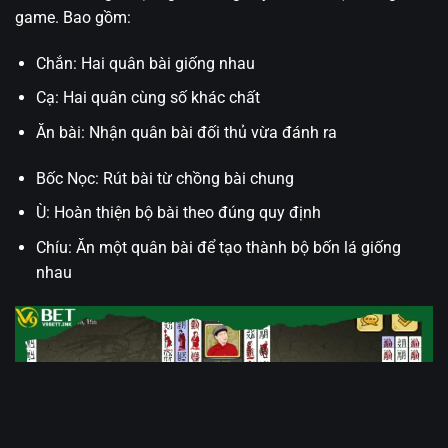
game. Bao gồm:
Chắn: Hai quân bài giống nhau
Cạ: Hai quân cùng số khác chất
Ăn bài: Nhận quân bài đối thủ vừa đánh ra
Bốc Nọc: Rút bài từ chồng bài chung
Ù: Hoàn thiện bộ bài theo đúng quy định
Chíu: Ăn một quân bài để tạo thành bộ bốn lá giống
nhau