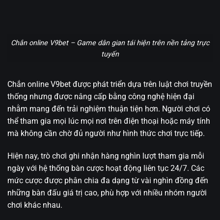
Chắn online V9bet – Game dân gian tái hiện trên nền tảng trực
tuyến
Chắn online V9bet được phát triển dựa trên luật chơi truyền
thống nhưng được nâng cấp bằng công nghệ hiện đại
nhằm mang đến trải nghiệm thuận tiện hơn. Người chơi có
thể tham gia mọi lúc mọi nơi trên điện thoại hoặc máy tính
mà không cần chờ đủ người như hình thức chơi trực tiếp.
Hiện nay, trò chơi ghi nhận hàng nghìn lượt tham gia mỗi
ngày với hệ thống bàn cược hoạt động liên tục 24/7. Các
mức cược được phân chia đa dạng từ vài nghìn đồng đến
những bàn đấu giá trị cao, phù hợp với nhiều nhóm người
chơi khác nhau.