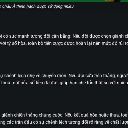
 châu Á thịnh hành được sử dụng nhiều
đội có sức mạnh tương đối cân bằng. Nếu đội được chọn giành c
với tỷ số hòa, toàn bộ tiền cược được hoàn lại nên mức độ rủi r
sự chênh lệch nhẹ về chuyên môn. Nếu đội cửa trên thắng, người
 thua một nửa số tiền đã đặt, giúp hạn chế tổn thất so với nhiều
n giành chiến thắng chung cuộc. Nếu kết quả hòa hoặc thua, toà
rong các trận đấu có sự chênh lệch tương đối rõ ràng về chất lượ