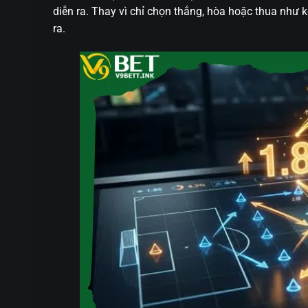
diễn ra. Thay vì chỉ chọn thắng, hòa hoặc thua như
ra.