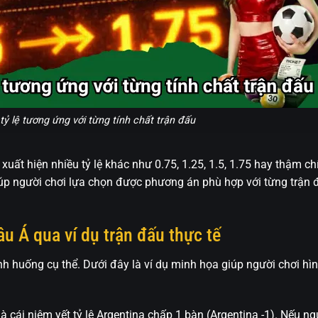
tỷ lệ tương ứng với từng tính chất trận đấu
uất hiện nhiều tỷ lệ khác như 0.75, 1.25, 1.5, 1.75 hay thậm chí
iúp người chơi lựa chọn được phương án phù hợp với từng trận 
u Á qua ví dụ trận đấu thực tế
ình huống cụ thể. Dưới đây là ví dụ minh họa giúp người chơi hì
 cái niêm yết tỷ lệ Argentina chấp 1 bàn (Argentina -1). Nếu ng