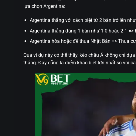
lựa chọn Argentina:
Argentina thắng với cách biệt từ 2 bàn trở lên như
Argentina thắng đúng 1 bàn như 1-0 hoặc 2-1 => H
Argentina hòa hoặc để thua Nhật Bản => Thua cư
Qua ví dụ này có thể thấy, kèo châu Á không chỉ dự
thắng. Đây cũng là điểm khác biệt lớn nhất so với cá