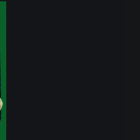
Cần
Biết
Ngay!