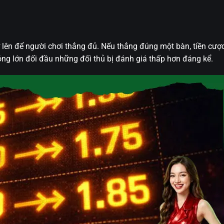
ở lên để người chơi thắng đủ. Nếu thắng đúng một bàn, tiền cư
óng lớn đối đầu những đối thủ bị đánh giá thấp hơn đáng kể.