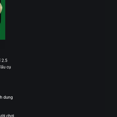
 2.5
đấu cụ
nh dung
ười chơi