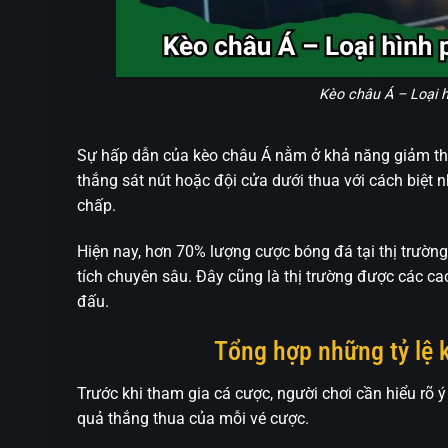
Kèo châu Á – Loại h
Sự hấp dẫn của kèo châu Á nằm ở khả năng giảm thiể
thắng sát nút hoặc đội cửa dưới thua với cách biệt 
chấp.
Hiện nay, hơn 70% lượng cược bóng đá tại thị trường
tích chuyên sâu. Đây cũng là thị trường được các cao
đấu.
Tổng hợp những tỷ lệ 
Trước khi tham gia cá cược, người chơi cần hiểu rõ ý
quả thắng thua của mỗi vé cược.