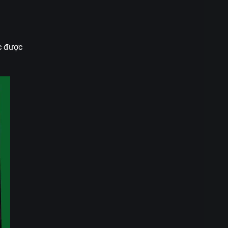
ợc được