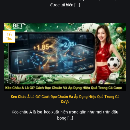
được tái hiện [...]
16
Th6
Kèo Châu Á Là Gì? Cách Đọc Chuẩn Và Áp Dụng Hiệu Quả Trong Cá
Cược
Kèo châu Á là loại kèo xuất hiện trong gần như mọi trận đấu
bóng [...]