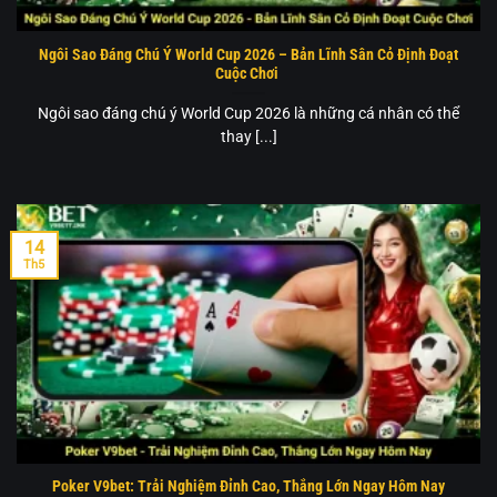
Ngôi Sao Đáng Chú Ý World Cup 2026 – Bản Lĩnh Sân Cỏ Định Đoạt
Cuộc Chơi
Ngôi sao đáng chú ý World Cup 2026 là những cá nhân có thể
thay [...]
14
Th5
Poker V9bet: Trải Nghiệm Đỉnh Cao, Thắng Lớn Ngay Hôm Nay