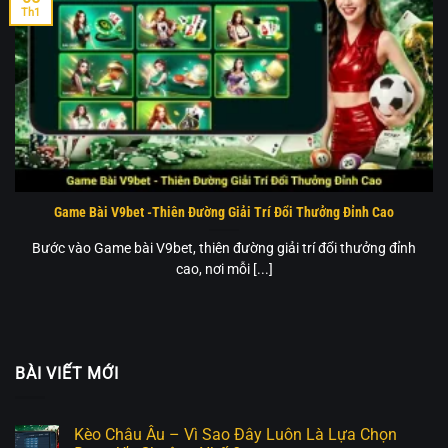
Th1
Game Bài V9bet -Thiên Đường Giải Trí Đổi Thưởng Đỉnh Cao
Bước vào Game bài V9bet, thiên đường giải trí đổi thưởng đỉnh
cao, nơi mỗi [...]
BÀI VIẾT MỚI
Kèo Châu Âu – Vì Sao Đây Luôn Là Lựa Chọn