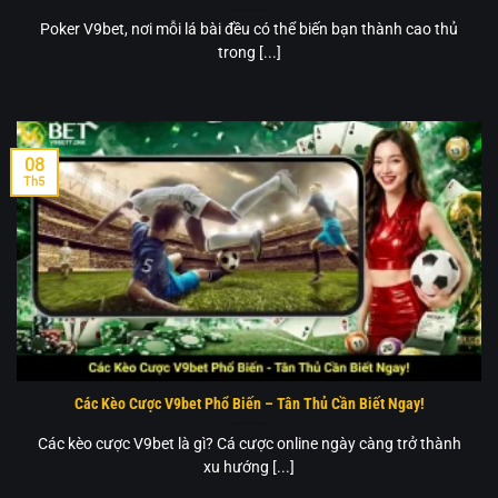
Poker V9bet, nơi mỗi lá bài đều có thể biến bạn thành cao thủ
trong [...]
08
Th5
Các Kèo Cược V9bet Phổ Biến – Tân Thủ Cần Biết Ngay!
Các kèo cược V9bet là gì? Cá cược online ngày càng trở thành
xu hướng [...]