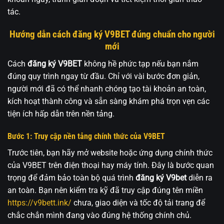
tác.
Hướng dẫn cách đăng ký V9BET đúng chuẩn cho người
mới
Cách
đăng ký V9BET
không hề phức tạp nếu bạn nắm
đúng quy trình ngay từ đầu. Chỉ với vài bước đơn giản,
người mới đã có thể nhanh chóng tạo tài khoản an toàn,
kích hoạt thành công và sẵn sàng khám phá trọn vẹn các
tiện ích hấp dẫn trên nền tảng.
Bước 1: Truy cập nền tảng chính thức của V9BET
Trước tiên, bạn hãy mở website hoặc ứng dụng chính thức
của V9BET trên điện thoại hay máy tính. Đây là bước quan
trọng để đảm bảo toàn bộ quá trình
đăng ký V9bet
diễn ra
an toàn. Bạn nên kiểm tra kỹ đã truy cập đúng tên miền
https://v9bett.ink/
chưa, giao diện và tốc độ tải trang để
chắc chắn mình đang vào đúng hệ thống chính chủ.