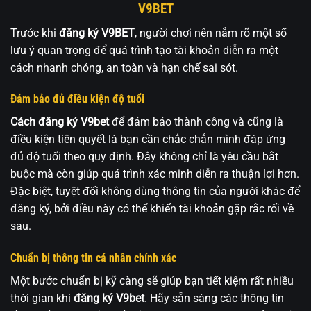
V9BET
Trước khi
đăng ký V9BET
, người chơi nên nắm rõ một số
lưu ý quan trọng để quá trình tạo tài khoản diễn ra một
cách nhanh chóng, an toàn và hạn chế sai sót.
Đảm bảo đủ điều kiện độ tuổi
Cách đăng ký V9bet
để đảm bảo thành công và cũng là
điều kiện tiên quyết là bạn cần chắc chắn mình đáp ứng
đủ độ tuổi theo quy định. Đây không chỉ là yêu cầu bắt
buộc mà còn giúp quá trình xác minh diễn ra thuận lợi hơn.
Đặc biệt, tuyệt đối không dùng thông tin của người khác để
đăng ký, bởi điều này có thể khiến tài khoản gặp rắc rối về
sau.
Chuẩn bị thông tin cá nhân chính xác
Một bước chuẩn bị kỹ càng sẽ giúp bạn tiết kiệm rất nhiều
thời gian khi
đăng ký V9bet
. Hãy sẵn sàng các thông tin