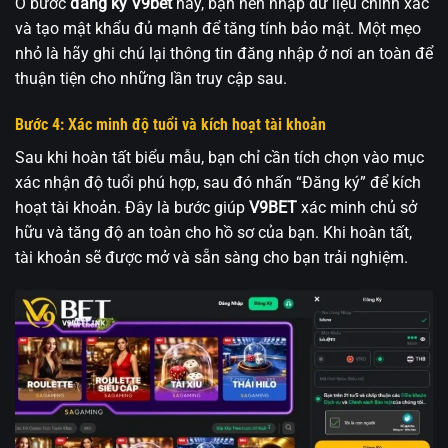
Ở bước
đăng ký V9bet
này, bạn nên nhập dữ liệu chính xác
và tạo mật khẩu đủ mạnh để tăng tính bảo mật. Một mẹo
nhỏ là hãy ghi chú lại thông tin đăng nhập ở nơi an toàn để
thuận tiện cho những lần truy cập sau.
Bước 4: Xác minh độ tuổi và kích hoạt tài khoản
Sau khi hoàn tất biểu mẫu, bạn chỉ cần tích chọn vào mục
xác nhận độ tuổi phú hợp, sau đó nhấn “Đăng ký” để kích
hoạt tài khoản. Đây là bước giúp
V9BET
xác minh chủ sở
hữu và tăng độ an toàn cho hồ sơ của bạn. Khi hoàn tất,
tài khoản sẽ được mở và sẵn sàng cho bạn trải nghiệm.