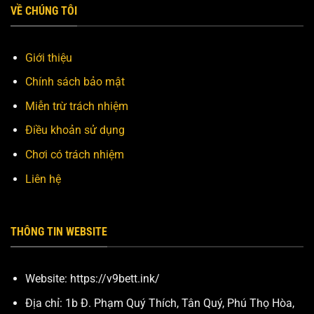
VỀ CHÚNG TÔI
Giới thiệu
Chính sách bảo mật
Miễn trừ trách nhiệm
Điều khoản sử dụng
Chơi có trách nhiệm
Liên hệ
THÔNG TIN WEBSITE
Website: https://v9bett.ink/
Địa chỉ: 1b Đ. Phạm Quý Thích, Tân Quý, Phú Thọ Hòa,